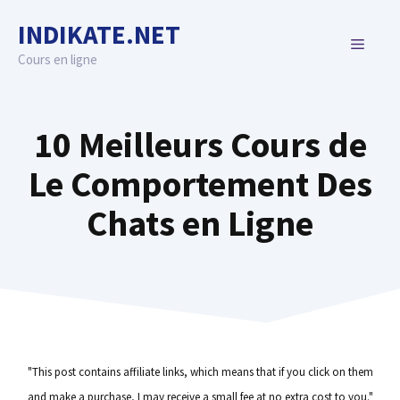
Skip
INDIKATE.NET
to
MENU
content
Cours en ligne
10 Meilleurs Cours de
Le Comportement Des
Chats en Ligne
"This post contains affiliate links, which means that if you click on them
and make a purchase, I may receive a small fee at no extra cost to you."