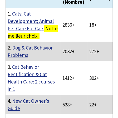
(Nombre)
1.
Cats; Cat
Development; Animal
2836+
18+
Pet Care For Cats
Notre
meilleur choix
2.
Dog & Cat Behavior
2032+
272+
Problems
3.
Cat Behavior
Rectification & Cat
1412+
302+
Health Care: 2 courses
in 1
4.
New Cat Owner’s
528+
22+
Guide