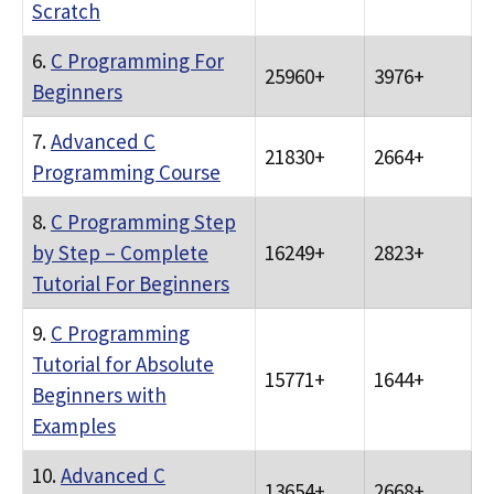
Scratch
6.
C Programming For
25960+
3976+
Beginners
7.
Advanced C
21830+
2664+
Programming Course
8.
C Programming Step
by Step – Complete
16249+
2823+
Tutorial For Beginners
9.
C Programming
Tutorial for Absolute
15771+
1644+
Beginners with
Examples
10.
Advanced C
13654+
2668+