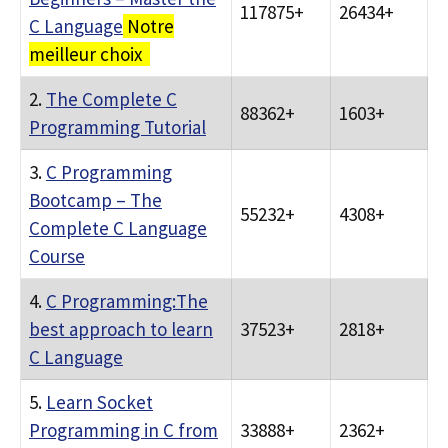
117875+
26434+
C Language
Notre
meilleur choix
2.
The Complete C
88362+
1603+
Programming Tutorial
3.
C Programming
Bootcamp – The
55232+
4308+
Complete C Language
Course
4.
C Programming:The
best approach to learn
37523+
2818+
C Language
5.
Learn Socket
Programming in C from
33888+
2362+