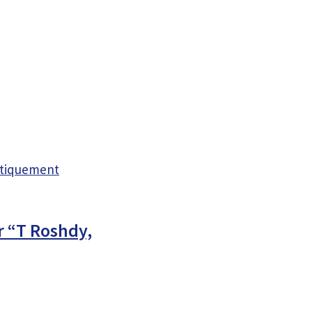
atiquement
r “T Roshdy,