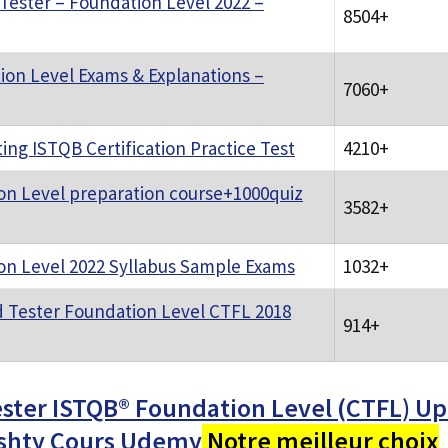
 Tester – Foundation Level 2022 –
8504+
on Level Exams & Explanations –
7060+
ing ISTQB Certification Practice Test
4210+
n Level preparation course+1000quiz
3582+
on Level 2022 Syllabus Sample Exams
1032+
d Tester Foundation Level CTFL 2018
914+
ester ISTQB® Foundation Level (CTFL) U
shty Cours Udemy
Notre meilleur choix