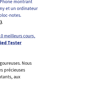
)
.
10 meilleurs cours,
fied Tester
igoureuses. Nous
es précieuses
utants, aux