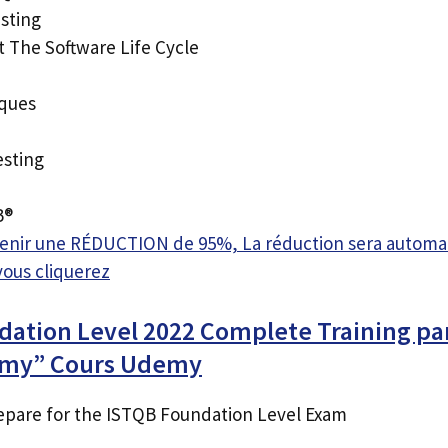
sting
 The Software Life Cycle
iques
esting
B®
btenir une RÉDUCTION de 95%, La réduction sera autom
vous cliquerez
dation Level 2022 Complete Training pa
my” Cours Udemy
epare for the ISTQB Foundation Level Exam