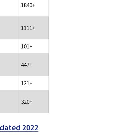
1840+
1111+
101+
447+
121+
320+
pdated 2022