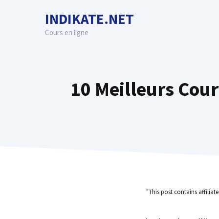
Skip
INDIKATE.NET
to
content
Cours en ligne
10 Meilleurs Cour
"This post contains affiliat