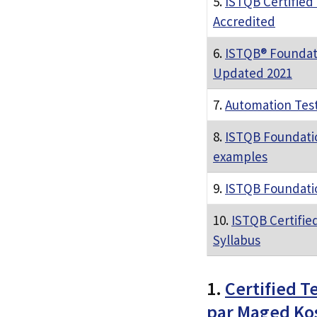
5.
ISTQB Certified
Accredited
6.
ISTQB® Foundati
Updated 2021
7.
Automation Test
8.
ISTQB Foundatio
examples
9.
ISTQB Foundati
10.
ISTQB Certifie
Syllabus
1.
Certified T
par Maged Ko