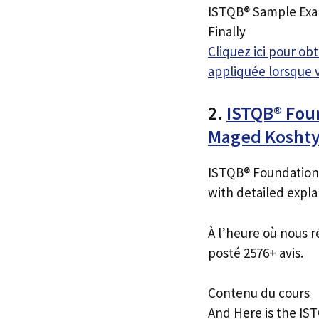
ISTQB® Sample Exa
Finally
Cliquez ici pour o
appliquée lorsque 
2.
ISTQB® Fou
Maged Kosht
ISTQB® Foundation
with detailed expl
À l’heure où nous r
posté 2576+ avis.
Contenu du cours
And Here is the I