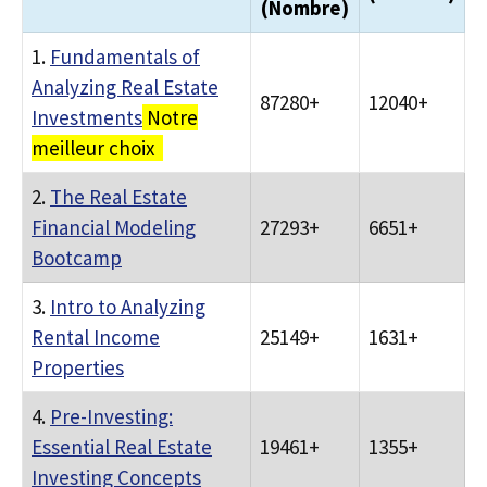
(Nombre)
1.
Fundamentals of
Analyzing Real Estate
87280+
12040+
Investments
Notre
meilleur choix
2.
The Real Estate
Financial Modeling
27293+
6651+
Bootcamp
3.
Intro to Analyzing
Rental Income
25149+
1631+
Properties
4.
Pre-Investing:
Essential Real Estate
19461+
1355+
Investing Concepts