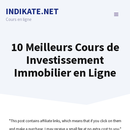
Skip
INDIKATE.NET
to
MENU
content
Cours en ligne
10 Meilleurs Cours de
Investissement
Immobilier en Ligne
"This post contains affiliate links, which means that if you click on them
and make a purchase, I may receive a small fee at no extra cost to you."