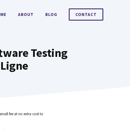
ME
ABOUT
BLOG
CONTACT
ftware Testing
 Ligne
small fee at no extra cost to