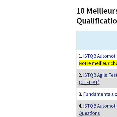
10 Meilleur
Qualificati
1.
ISTQB Automotiv
Notre meilleur ch
2.
ISTQB Agile Tes
(CTFL-AT)
3.
Fundamentals o
4.
ISTQB Automotiv
Questions