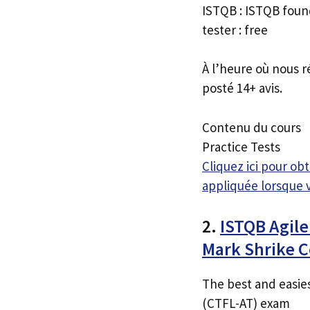
ISTQB : ISTQB found
tester : free
À l’heure où nous r
posté 14+ avis.
Contenu du cours
Practice Tests
Cliquez ici pour o
appliquée lorsque 
2.
ISTQB Agile
Mark Shrike 
The best and easie
(CTFL-AT) exam