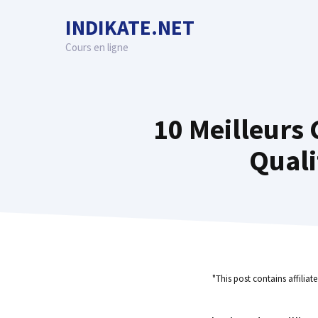
Skip
INDIKATE.NET
to
content
Cours en ligne
10 Meilleurs 
Quali
"This post contains affiliat