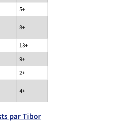
5+
8+
13+
9+
2+
4+
ts par Tibor