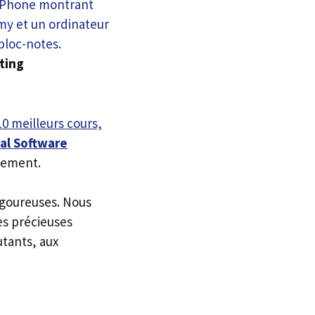
ting
10 meilleurs cours,
al Software
llement.
igoureuses. Nous
es précieuses
utants, aux