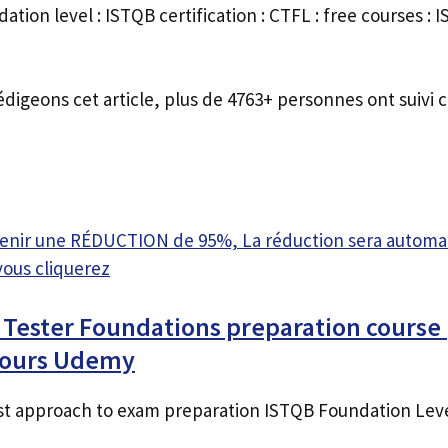
ation level : ISTQB certification : CTFL : free courses : 
édigeons cet article, plus de 4763+ personnes ont suivi c
btenir une RÉDUCTION de 95%, La réduction sera autom
vous cliquerez
 Tester Foundations preparation course 
Cours Udemy
st approach to exam preparation ISTQB Foundation Leve