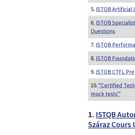
5.
ISTQB Artificial
6.
ISTQB Specialis
Questions
7.
ISTQB Performan
8.
ISTQB Foundatio
9.
ISTQB CTFL Prepa
10.
“Certified Tes
mock tests”
1.
ISTQB Autom
Száraz Cours