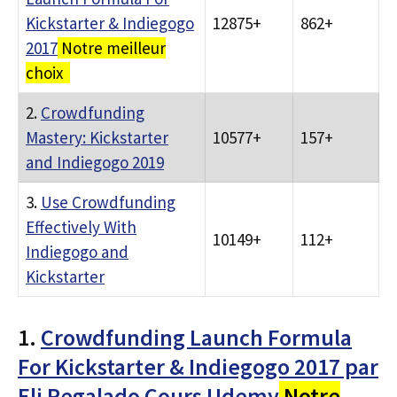
Kickstarter & Indiegogo
12875+
862+
2017
Notre meilleur
choix
2.
Crowdfunding
Mastery: Kickstarter
10577+
157+
and Indiegogo 2019
3.
Use Crowdfunding
Effectively With
10149+
112+
Indiegogo and
Kickstarter
1.
Crowdfunding Launch Formula
For Kickstarter & Indiegogo 2017 par
Eli Regalado Cours Udemy
Notre