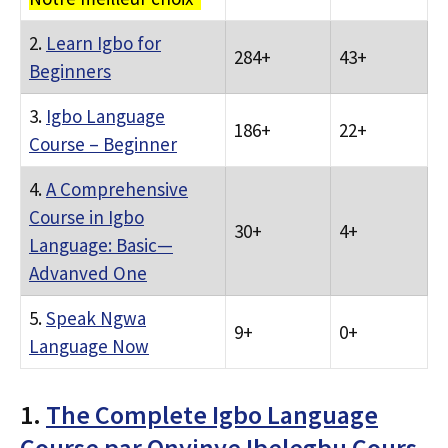
2.
Learn Igbo for
284+
43+
Beginners
3.
Igbo Language
186+
22+
Course – Beginner
4.
A Comprehensive
Course in Igbo
30+
4+
Language: Basic—
Advanved One
5.
Speak Ngwa
9+
0+
Language Now
1.
The Complete Igbo Language
Course par Onyinye Ibelegbu Cours