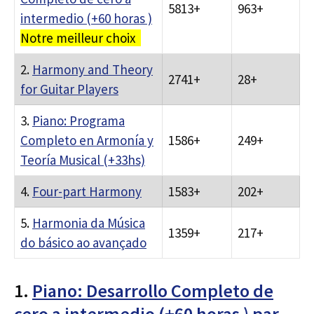
5813+
963+
intermedio (+60 horas )
Notre meilleur choix
2.
Harmony and Theory
2741+
28+
for Guitar Players
3.
Piano: Programa
Completo en Armonía y
1586+
249+
Teoría Musical (+33hs)
4.
Four-part Harmony
1583+
202+
5.
Harmonia da Música
1359+
217+
do básico ao avançado
1.
Piano: Desarrollo Completo de
cero a intermedio (+60 horas ) par