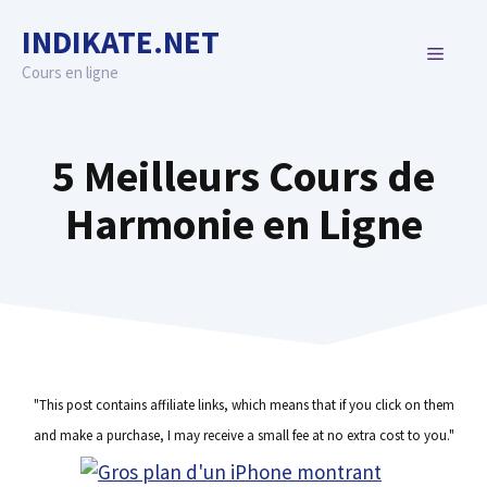
Skip
INDIKATE.NET
to
MENU
content
Cours en ligne
5 Meilleurs Cours de
Harmonie en Ligne
"This post contains affiliate links, which means that if you click on them
and make a purchase, I may receive a small fee at no extra cost to you."