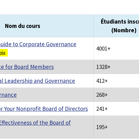
Étudiants insc
Nom du cours
(Nombre)
uide to Corporate Governance
4001+
oix
ce for Board Members
1328+
al Leadership and Governance
412+
rnance
268+
or Your Nonprofit Board of Directors
241+
Effectiveness of the Board of
195+