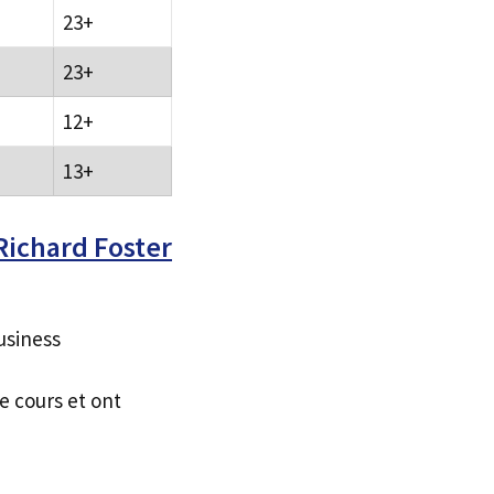
23+
23+
12+
13+
ichard Foster
usiness
e cours et ont