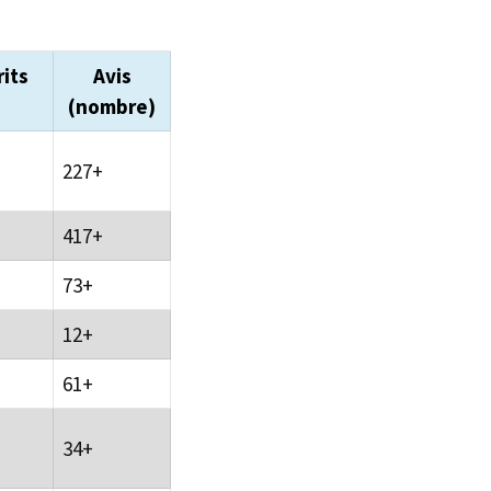
rits
Avis
(nombre)
227+
417+
73+
12+
61+
34+