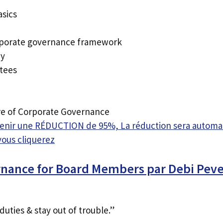
asics
rporate governance framework
dy
tees
re of Corporate Governance
btenir une RÉDUCTION de 95%, La réduction sera autom
vous cliquerez
nance for Board Members par Debi Pever
duties & stay out of trouble.”