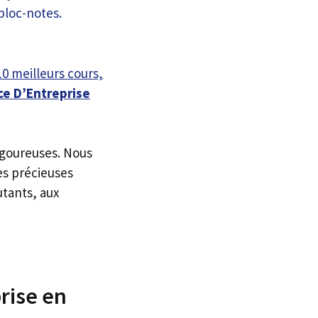
10 meilleurs cours,
e D’Entreprise
igoureuses. Nous
es précieuses
utants, aux
rise en