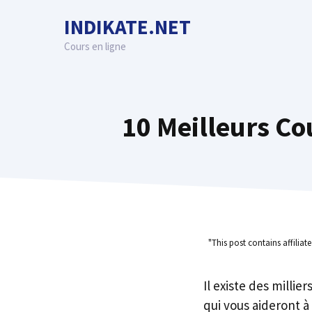
Skip
INDIKATE.NET
to
content
Cours en ligne
10 Meilleurs Co
"This post contains affiliat
Il existe des millie
qui vous aideront à