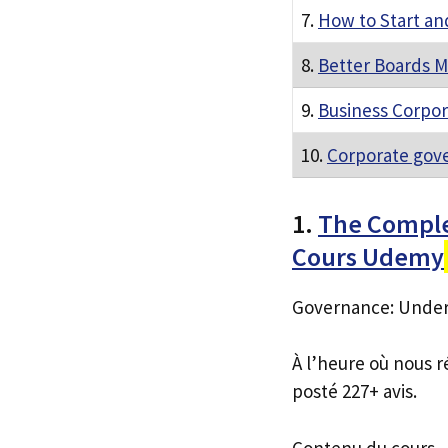
7.
How to Start an
8.
Better Boards M
9.
Business Corpo
10.
Corporate gov
1.
The Comple
Cours Udemy
Governance: Unders
À l’heure où nous r
posté 227+ avis.
Contenu du cours