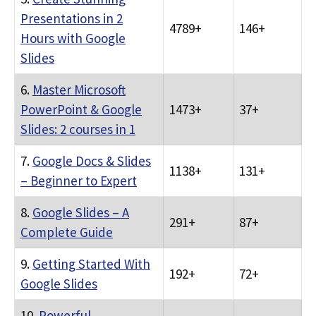
Presentations in 2
4789+
146+
Hours with Google
Slides
6.
Master Microsoft
PowerPoint & Google
1473+
37+
Slides: 2 courses in 1
7.
Google Docs & Slides
1138+
131+
– Beginner to Expert
8.
Google Slides – A
291+
87+
Complete Guide
9.
Getting Started With
192+
72+
Google Slides
10.
Powerful