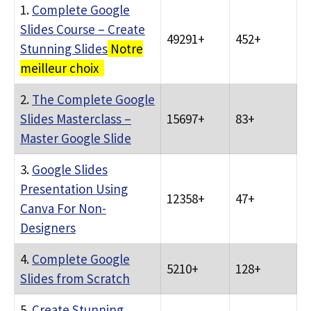
1.
Complete Google
Slides Course – Create
49291+
452+
Stunning Slides
Notre
meilleur choix
2.
The Complete Google
Slides Masterclass –
15697+
83+
Master Google Slide
3.
Google Slides
Presentation Using
12358+
47+
Canva For Non-
Designers
4.
Complete Google
5210+
128+
Slides from Scratch
5.
Create Stunning