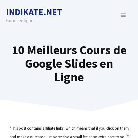
Skip
INDIKATE.NET
to
MENU
content
Cours en ligne
10 Meilleurs Cours de
Google Slides en
Ligne
"This post contains affiliate links, which means that if you click on them
and make a purchase, I may receive a small fee at no extra cost to you."