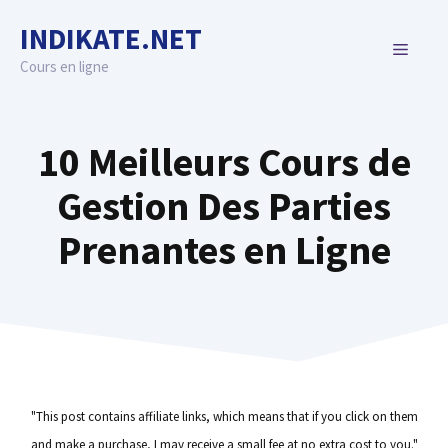
Skip
INDIKATE.NET
to
MENU
content
Cours en ligne
10 Meilleurs Cours de
Gestion Des Parties
Prenantes en Ligne
"This post contains affiliate links, which means that if you click on them
and make a purchase, I may receive a small fee at no extra cost to you."