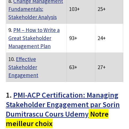
8.
Change Management
Fundamentals:
103+
25+
Stakeholder Analysis
9.
PM – How to Write a
Great Stakeholder
93+
24+
Management Plan
10.
Effective
Stakeholder
63+
27+
Engagement
1.
PMI-ACP Certification: Managing
Stakeholder Engagement par Sorin
Dumitrascu Cours Udemy
Notre
meilleur choix