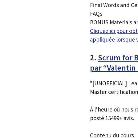
Final Words and Cer
FAQs
BONUS Materials 
Cliquez ici pour o
appliquée lorsque 
2.
Scrum for B
par “Valentin
“[UNOFFICIAL] Lear
Master certification
À l’heure où nous r
posté 15499+ avis.
Contenu du cours