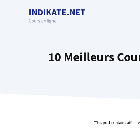
Skip
INDIKATE.NET
to
content
Cours en ligne
10 Meilleurs Cou
"This post contains affiliat