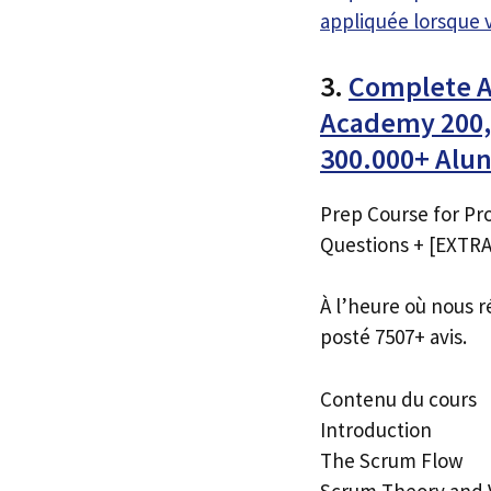
appliquée lorsque 
3.
Complete Ag
Academy 200,0
300.000+ Alu
Prep Course for Pro
Questions + [EXTRA
À l’heure où nous r
posté 7507+ avis.
Contenu du cours
Introduction
The Scrum Flow
Scrum Theory and 