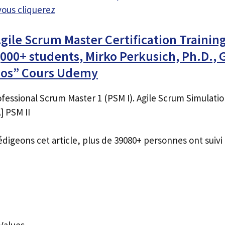
vous cliquerez
ile Scrum Master Certification Trainin
00+ students, Mirko Perkusich, Ph.D., G
nos” Cours Udemy
fessional Scrum Master 1 (PSM I). Agile Scrum Simulatio
] PSM II
édigeons cet article, plus de 39080+ personnes ont suivi 
Values