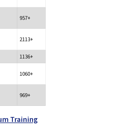
957+
2113+
1136+
1060+
969+
um Training