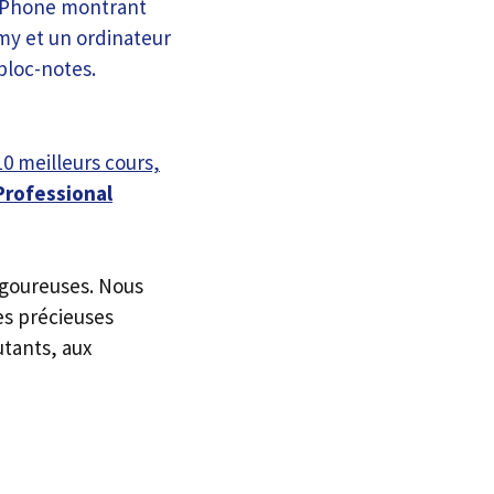
10 meilleurs cours,
Professional
igoureuses. Nous
es précieuses
utants, aux