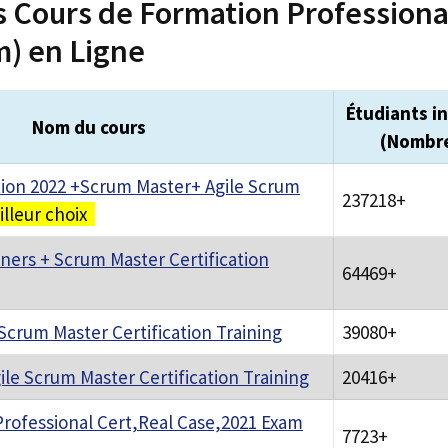
s Cours de Formation Profession
m) en Ligne
Étudiants in
Nom du cours
(Nombr
tion 2022 +Scrum Master+ Agile Scrum
237218+
lleur choix
ners + Scrum Master Certification
64469+
Scrum Master Certification Training
39080+
ile Scrum Master Certification Training
20416+
rofessional Cert,Real Case,2021 Exam
7723+