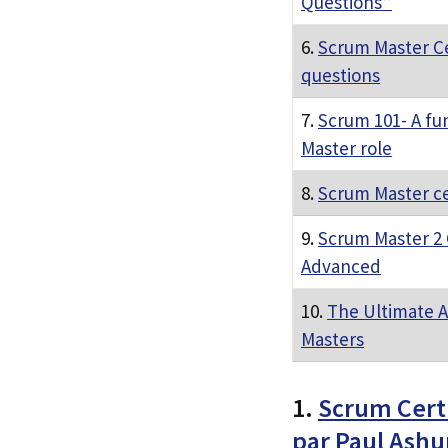
Questions”
6.
Scrum Master Ce
questions
7.
Scrum 101- A fu
Master role
8.
Scrum Master cer
9.
Scrum Master 2 C
Advanced
10.
The Ultimate A
Masters
1.
Scrum Certi
par Paul Ash