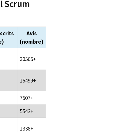
al Scrum
scrits
Avis
e)
(nombre)
30565+
15499+
7507+
5543+
1338+