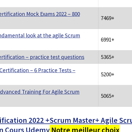
rtification Mock Exams 2022 – 800
7469+
ndamental look at the agile Scrum
6991+
tification – practice test questions
5365+
ertification – 6 Practice Tests –
5200+
dvanced Training For Agile Scrum
5065+
fication 2022 +Scrum Master+ Agile Scr
un Cours Udemy
Notre meilleur choix