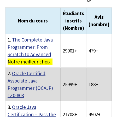
Étudiants
Avis
Nom du cours
inscrits
(nombre)
(Nombre)
1.
The Complete Java
Programmer: From
29901+
479+
Scratch to Advanced
Notre meilleur choix
2.
Oracle Certified
Associate Java
25999+
188+
Programmer (OCAJP)
1Z0-808
3.
Oracle Java
Certification – Pass the
21708+
4502+