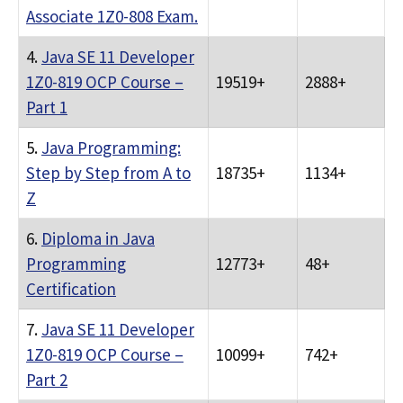
Associate 1Z0-808 Exam.
4.
Java SE 11 Developer
1Z0-819 OCP Course –
19519+
2888+
Part 1
5.
Java Programming:
Step by Step from A to
18735+
1134+
Z
6.
Diploma in Java
Programming
12773+
48+
Certification
7.
Java SE 11 Developer
1Z0-819 OCP Course –
10099+
742+
Part 2