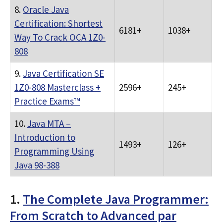
8.
Oracle Java
Certification: Shortest
6181+
1038+
Way To Crack OCA 1Z0-
808
9.
Java Certification SE
1Z0-808 Masterclass +
2596+
245+
Practice Exams™
10.
Java MTA –
Introduction to
1493+
126+
Programming Using
Java 98-388
1.
The Complete Java Programmer:
From Scratch to Advanced par