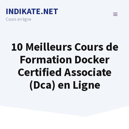
Skip
INDIKATE.NET
to
MENU
content
Cours en ligne
10 Meilleurs Cours de
Formation Docker
Certified Associate
(Dca) en Ligne