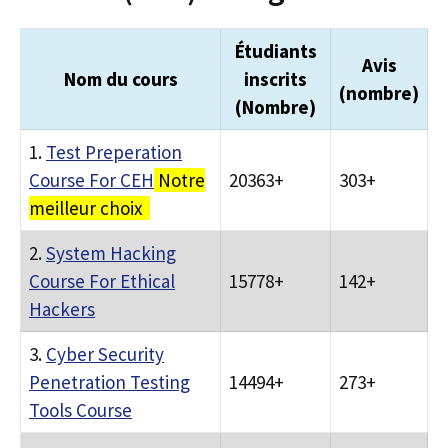
Étudiants
Avis
Nom du cours
inscrits
(nombre)
(Nombre)
1.
Test Preperation
Course For CEH
Notre
20363+
303+
meilleur choix
2.
System Hacking
Course For Ethical
15778+
142+
Hackers
3.
Cyber Security
Penetration Testing
14494+
273+
Tools Course