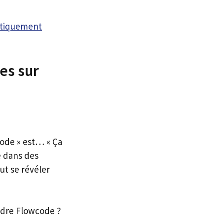
atiquement
es sur
code » est… « Ça
e dans des
ut se révéler
ndre Flowcode ?