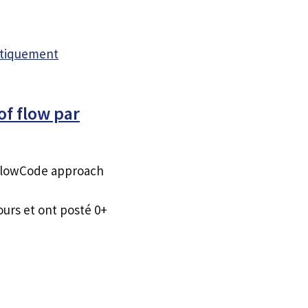
atiquement
f flow par
g FlowCode approach
ours et ont posté 0+