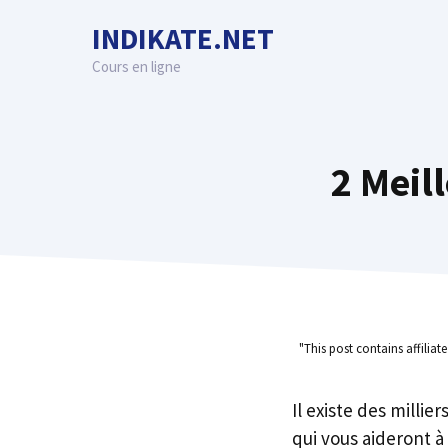
Skip
INDIKATE.NET
to
content
Cours en ligne
2 Meil
"This post contains affiliat
Il existe des millie
qui vous aideront à