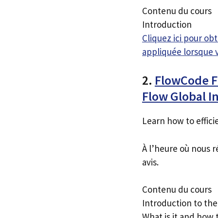
Contenu du cours
Introduction
Cliquez ici pour o
appliquée lorsque 
2.
FlowCode Fu
Flow Global I
Learn how to effici
À l’heure où nous r
avis.
Contenu du cours
Introduction to th
What is it and how 