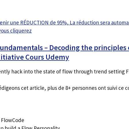
btenir une RÉDUCTION de 95%, La réduction sera autom
vous cliquerez
ndamentals – Decoding the principles o
nitiative Cours Udemy
ently hack into the state of flow through trend settin
édigeons cet article, plus de 8+ personnes ont suivi ce c
e FlowCode
to build a Flow Personality