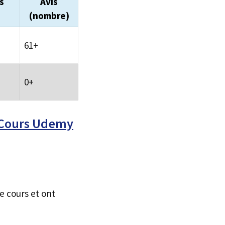
s
Avis
(nombre)
61+
0+
l Cours Udemy
e cours et ont