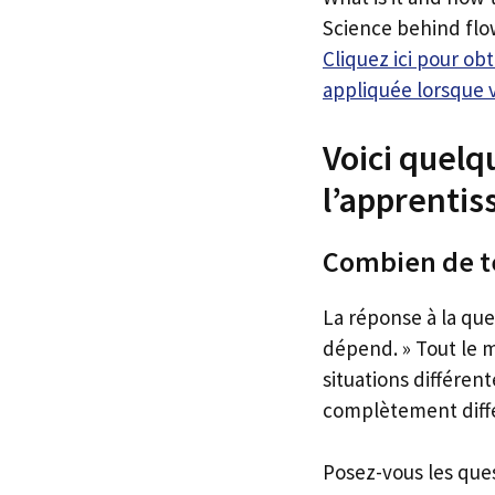
Science behind flo
Cliquez ici pour o
appliquée lorsque 
Voici quel
l’apprenti
Combien de t
La réponse à la qu
dépend. » Tout le m
situations différen
complètement diffé
Posez-vous les que