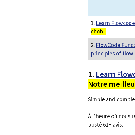
1.
Learn Flowcode
choix
2.
FlowCode Funda
principles of flow
1.
Learn Flow
Notre meilleu
Simple and complet
À l’heure où nous r
posté 61+ avis.