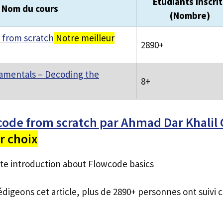
Étudiants inscrit
Nom du cours
(Nombre)
 from scratch
Notre meilleur
2890+
mentals – Decoding the
8+
code from scratch par Ahmad Dar Khali
r choix
e introduction about Flowcode basics
édigeons cet article, plus de 2890+ personnes ont suivi c