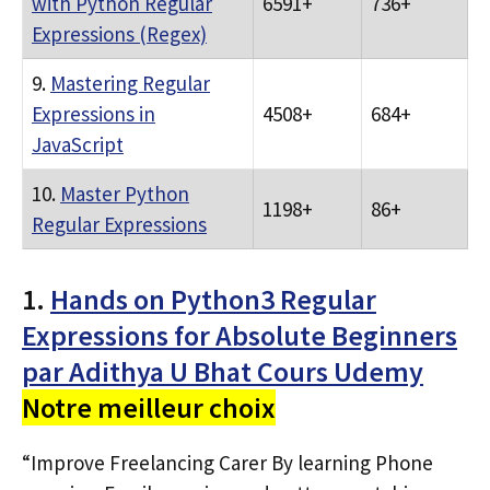
with Python Regular
6591+
736+
Expressions (Regex)
9.
Mastering Regular
Expressions in
4508+
684+
JavaScript
10.
Master Python
1198+
86+
Regular Expressions
1.
Hands on Python3 Regular
Expressions for Absolute Beginners
par Adithya U Bhat Cours Udemy
Notre meilleur choix
“Improve Freelancing Carer By learning Phone