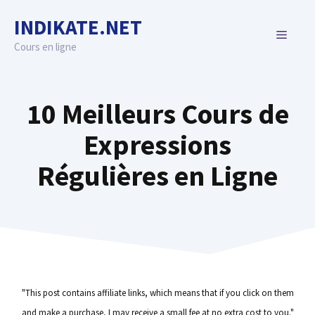
Skip
INDIKATE.NET
to
MENU
content
Cours en ligne
10 Meilleurs Cours de
Expressions
Régulières en Ligne
"This post contains affiliate links, which means that if you click on them
and make a purchase, I may receive a small fee at no extra cost to you."