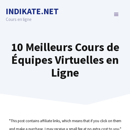
Skip
INDIKATE.NET
to
MENU
content
Cours en ligne
10 Meilleurs Cours de
Équipes Virtuelles en
Ligne
"This post contains affiliate links, which means that if you click on them
and make a purchase, I may receive a small fee at no extra cost to you."