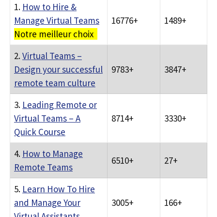
1.
How to Hire &
Manage Virtual Teams
16776+
1489+
Notre meilleur choix
2.
Virtual Teams –
Design your successful
9783+
3847+
remote team culture
3.
Leading Remote or
Virtual Teams – A
8714+
3330+
Quick Course
4.
How to Manage
6510+
27+
Remote Teams
5.
Learn How To Hire
and Manage Your
3005+
166+
Virtual Assistants