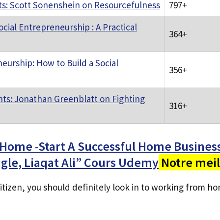
s: Scott Sonenshein on Resourcefulness
797+
ocial Entrepreneurship : A Practical
364+
eurship: How to Build a Social
356+
ts: Jonathan Greenblatt on Fighting
316+
Home -Start A Successful Home Business
agle, Liaqat Ali” Cours Udemy
Notre meil
 citizen, you should definitely look in to working from h