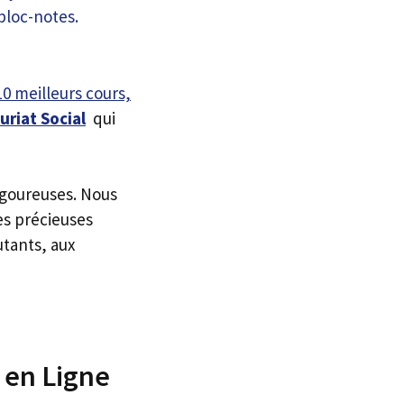
10 meilleurs cours,
riat Social
qui
igoureuses. Nous
es précieuses
utants, aux
 en Ligne