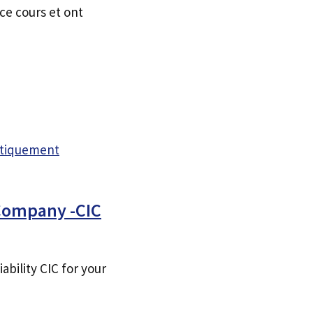
ce cours et ont
atiquement
 Company -CIC
bility CIC for your