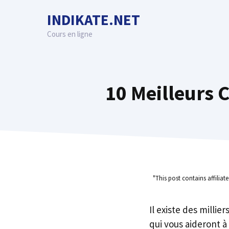
Skip
INDIKATE.NET
to
content
Cours en ligne
10 Meilleurs 
"This post contains affiliat
Il existe des millie
qui vous aideront à