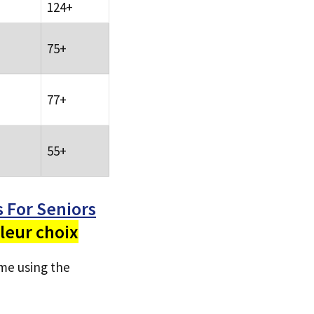
124+
75+
77+
55+
 For Seniors
leur choix
ome using the