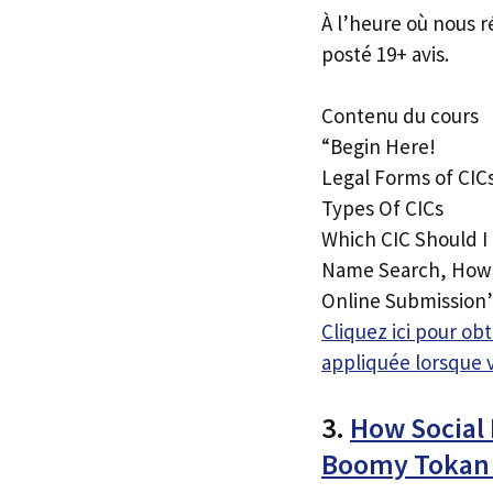
À l’heure où nous r
posté 19+ avis.
Contenu du cours
“Begin Here!
Legal Forms of CIC
Types Of CICs
Which CIC Should I
Name Search, How T
Online Submission
Cliquez ici pour o
appliquée lorsque 
3.
How Social 
Boomy Tokan