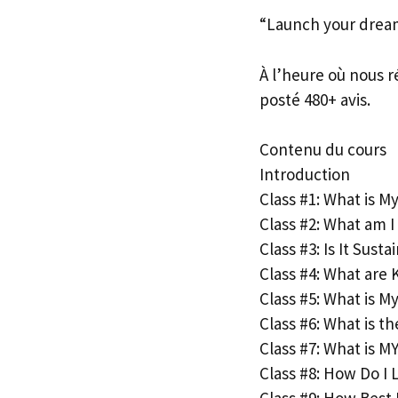
“Launch your dream 
À l’heure où nous r
posté 480+ avis.
Contenu du cours
Introduction
Class #1: What is M
Class #2: What am I
Class #3: Is It Susta
Class #4: What are
Class #5: What is M
Class #6: What is t
Class #7: What is M
Class #8: How Do I