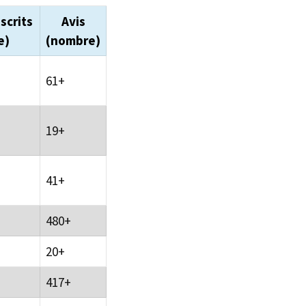
scrits
Avis
e)
(nombre)
61+
19+
41+
480+
20+
417+