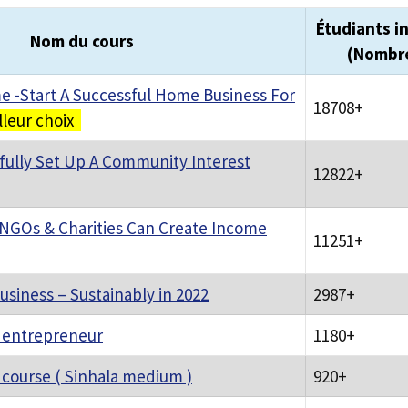
Étudiants in
Nom du cours
(Nombr
 -Start A Successful Home Business For
18708+
lleur choix
ully Set Up A Community Interest
12822+
 NGOs & Charities Can Create Income
11251+
usiness – Sustainably in 2022
2987+
l entrepreneur
1180+
course ( Sinhala medium )
920+