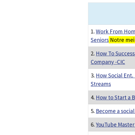
1.
Work From Home
Seniors
Notre mei
2.
How To Successf
Company -CIC
3.
How Social Ent.
Streams
4.
How to Start a B
5.
Become a socia
6.
YouTube Master 