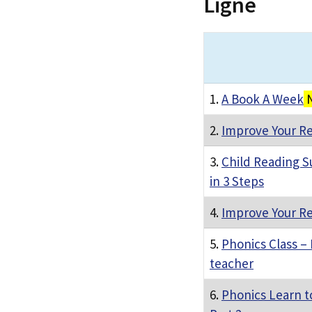
Ligne
1.
A Book A Week
N
2.
Improve Your Re
3.
Child Reading S
in 3 Steps
4.
Improve Your Re
5.
Phonics Class – 
teacher
6.
Phonics Learn to