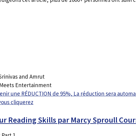
Srinivas and Amrut
 Meets Entertainment
btenir une RÉDUCTION de 95%, La réduction sera autom
vous cliquerez
ur Reading Skills par Marcy Sproull Co
 Part 1