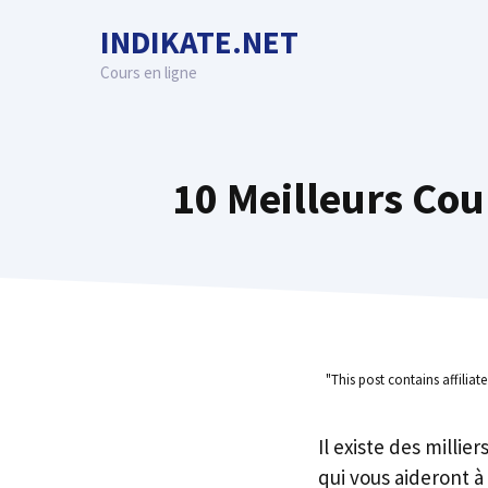
Skip
INDIKATE.NET
to
content
Cours en ligne
10 Meilleurs Cou
"This post contains affiliat
Il existe des millie
qui vous aideront à