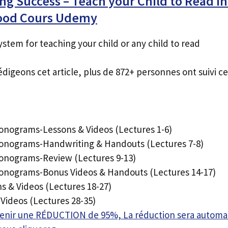
ng Success – Teach your Child to Read in
ood Cours Udemy
stem for teaching your child or any child to read
édigeons cet article, plus de 872+ personnes ont suivi ce
honograms-Lessons & Videos (Lectures 1-6)
honograms-Handwriting & Handouts (Lectures 7-8)
honograms-Review (Lectures 9-13)
honograms-Bonus Videos & Handouts (Lectures 14-17)
s & Videos (Lectures 18-27)
Videos (Lectures 28-35)
btenir une RÉDUCTION de 95%, La réduction sera autom