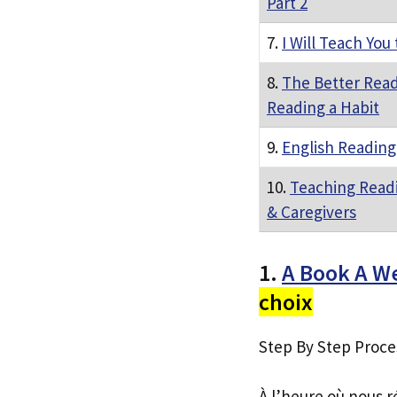
Part 2
7.
I Will Teach You
8.
The Better Read
Reading a Habit
9.
English Reading
10.
Teaching Readi
& Caregivers
1.
A Book A W
choix
Step By Step Proce
À l’heure où nous r