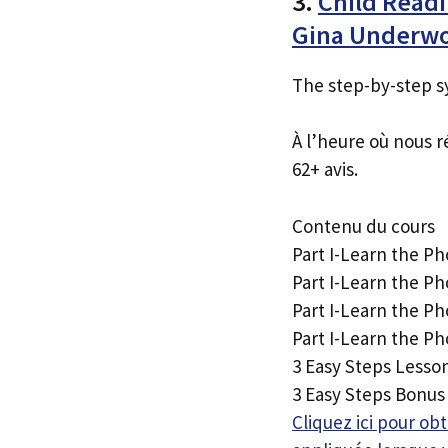
3.
Child Readi
Gina Underw
The step-by-step sy
À l’heure où nous r
62+ avis.
Contenu du cours
Part I-Learn the P
Part I-Learn the P
Part I-Learn the P
Part I-Learn the P
3 Easy Steps Lesson
3 Easy Steps Bonus 
Cliquez ici pour o