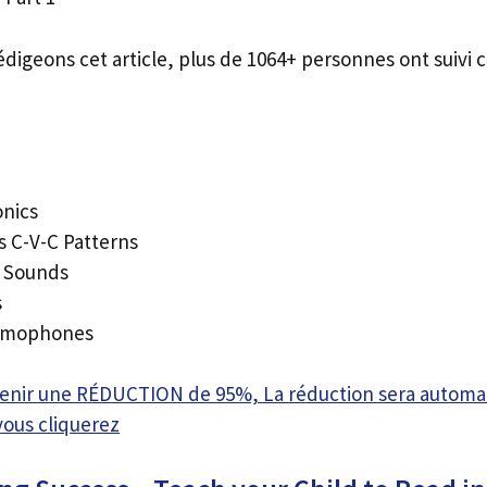
édigeons cet article, plus de 1064+ personnes ont suivi c
onics
 C-V-C Patterns
l Sounds
s
omophones
btenir une RÉDUCTION de 95%, La réduction sera autom
vous cliquerez