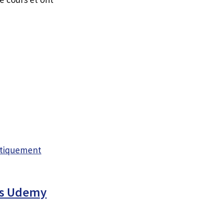
atiquement
urs Udemy