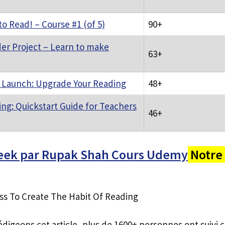
 to Read! – Course #1 (of 5)
90+
er Project – Learn to make
63+
 Launch: Upgrade Your Reading
48+
ng: Quickstart Guide for Teachers
46+
eek par Rupak Shah Cours Udemy
Notre 
ss To Create The Habit Of Reading
édigeons cet article, plus de 1600+ personnes ont suivi c