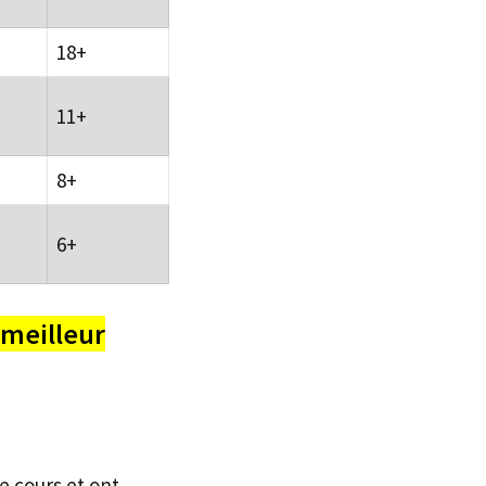
18+
11+
8+
6+
meilleur
e cours et ont