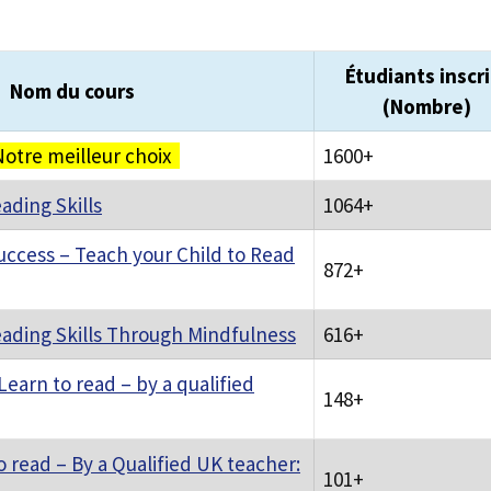
Étudiants inscri
Nom du cours
(Nombre)
otre meilleur choix
1600+
ading Skills
1064+
uccess – Teach your Child to Read
872+
ading Skills Through Mindfulness
616+
Learn to read – by a qualified
148+
 read – By a Qualified UK teacher:
101+