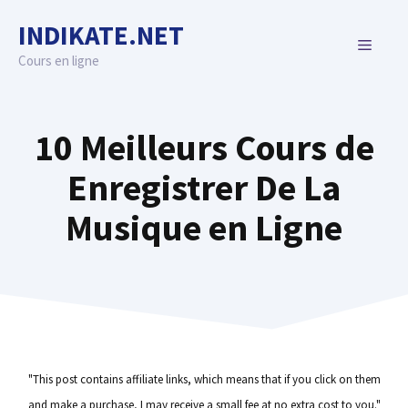
Skip
INDIKATE.NET
to
MENU
content
Cours en ligne
10 Meilleurs Cours de
Enregistrer De La
Musique en Ligne
"This post contains affiliate links, which means that if you click on them
and make a purchase, I may receive a small fee at no extra cost to you."