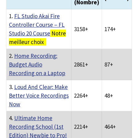
(Nombre)
1.
FL Studio Akai Fire
Controller Course – FL
3158+
174+
Studio 20 Course
Notre
meilleur choix
2.
Home Recording:
Budget Audio
2861+
87+
Recording on a Laptop
3.
Loud And Clear: Make
Better Voice Recordings
2264+
48+
Now
4.
Ultimate Home
Recording School (1st
2214+
464+
Edition) Newbie to Pro!