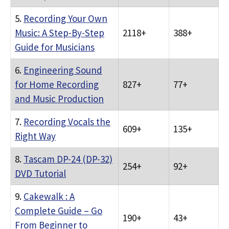
5.
Recording Your Own
Music: A Step-By-Step
2118+
388+
Guide for Musicians
6.
Engineering Sound
for Home Recording
827+
77+
and Music Production
7.
Recording Vocals the
609+
135+
Right Way
8.
Tascam DP-24 (DP-32)
254+
92+
DVD Tutorial
9.
Cakewalk : A
Complete Guide – Go
190+
43+
From Beginner to