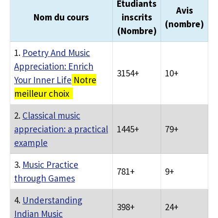
Étudiants
Avis
Nom du cours
inscrits
(nombre)
(Nombre)
1.
Poetry And Music
Appreciation: Enrich
3154+
10+
Your Inner Life
Notre
meilleur choix
2.
Classical music
appreciation: a practical
1445+
79+
example
3.
Music Practice
781+
9+
through Games
4.
Understanding
398+
24+
Indian Music