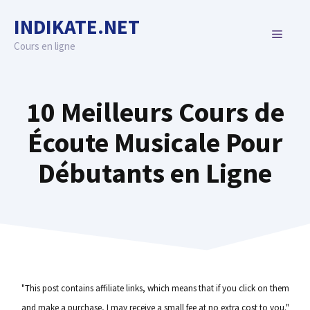
Skip
INDIKATE.NET
to
MENU
content
Cours en ligne
10 Meilleurs Cours de
Écoute Musicale Pour
Débutants en Ligne
"This post contains affiliate links, which means that if you click on them
and make a purchase, I may receive a small fee at no extra cost to you."