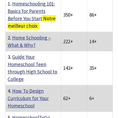
1.
Homeschooling 101:
Basics for Parents
350+
86+
Before You Start
Notre
meilleur choix
2.
Home Schooling –
222+
14+
What & Why?
3.
Guide Your
Homeschool Teen
143+
35+
through High School to
College
4.
How To Design
Curriculum for Your
62+
6+
Homeschool
5.
HomeschoolToGo