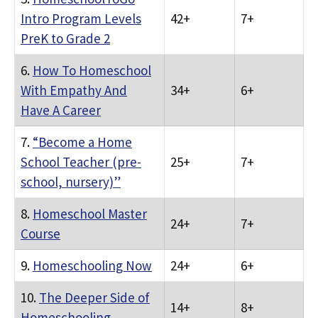
Intro Program Levels
42+
7+
PreK to Grade 2
6.
How To Homeschool
With Empathy And
34+
6+
Have A Career
7.
“Become a Home
School Teacher (pre-
25+
7+
school, nursery)”
8.
Homeschool Master
24+
7+
Course
9.
Homeschooling Now
24+
6+
10.
The Deeper Side of
14+
8+
Homeschooling