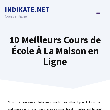
Skip
INDIKATE.NET
to
MENU
content
Cours en ligne
10 Meilleurs Cours de
École À La Maison en
Ligne
"This post contains affiliate links, which means that if you click on them
and make a purchase, I may receive a small fee at no extra cost to you."