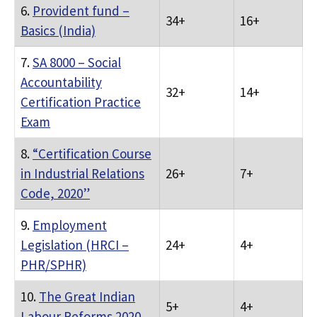
6.
Provident fund –
34+
16+
Basics (India)
7.
SA 8000 – Social
Accountability
32+
14+
Certification Practice
Exam
8.
“Certification Course
in Industrial Relations
26+
7+
Code, 2020”
9.
Employment
Legislation (HRCI –
24+
4+
PHR/SPHR)
10.
The Great Indian
5+
4+
Labour Reforms 2020