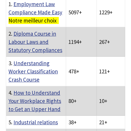
1.
Employment Law
Compliance Made Easy
5097+
1229+
Notre meilleur choix
2.
Diploma Course in
Labour Laws and
1194+
267+
Statutory Compliances
3.
Understanding
Worker Classification
478+
121+
Crash Course
4.
How to Understand
Your Workplace Rights
80+
10+
to Get an Upper Hand
5.
Industrial relations
38+
21+