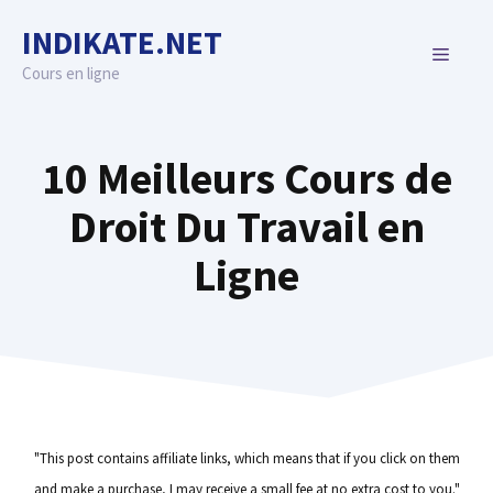
Skip
INDIKATE.NET
to
MENU
content
Cours en ligne
10 Meilleurs Cours de
Droit Du Travail en
Ligne
"This post contains affiliate links, which means that if you click on them
and make a purchase, I may receive a small fee at no extra cost to you."