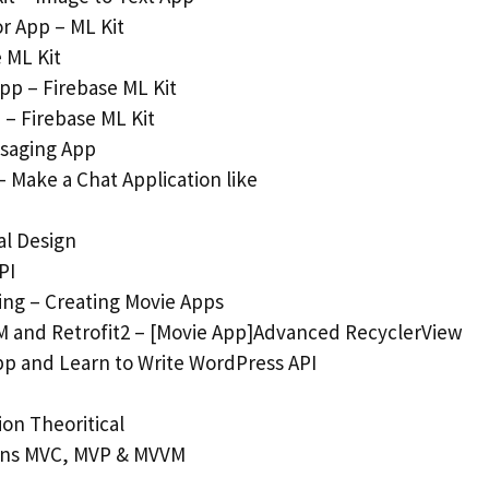
r App – ML Kit
 ML Kit
p – Firebase ML Kit
 – Firebase ML Kit
ssaging App
 Make a Chat Application like
al Design
PI
ing – Creating Movie Apps
 and Retrofit2 – [Movie App]Advanced RecyclerView
p and Learn to Write WordPress API
on Theoritical
erns MVC, MVP & MVVM