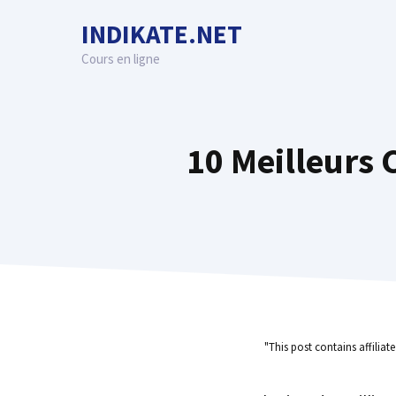
Skip
INDIKATE.NET
to
content
Cours en ligne
10 Meilleurs
"This post contains affiliat