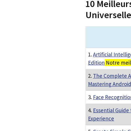
10 Meilleu
Universelle
1.
Artificial Intel
Edition
Notre meil
2.
The Complete A
Mastering Androi
3.
Face Recogniti
4.
Essential Guide
Experience