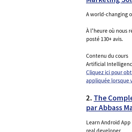
A world-changing on
À l’heure où nous r
posté 130+ avis.
Contenu du cours
Artificial Intellige
Cliquez ici pour o
appliquée lorsque 
2.
The Comple
par Abbass M
Learn Android App 
real developer