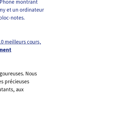
10 meilleurs cours,
ment
igoureuses. Nous
es précieuses
utants, aux