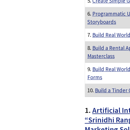
5.
Create Simple G
6.
Programmatic Ub
Storyboards
7.
Build Real Worl
8.
Build a Rental A
Masterclass
9.
Build Real Worl
Forms
10.
Build a Tinder
1.
Artificial 
“Srinidhi Rang
Marketing Sol