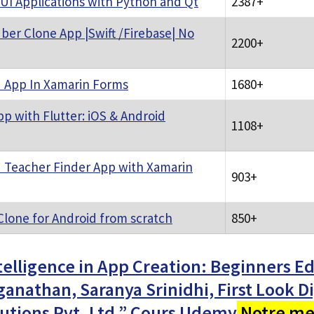
UI Applications with Python and Qt
2387+
er Clone App |Swift /Firebase| No
2200+
d App In Xamarin Forms
1680+
pp with Flutter: iOS & Android
1108+
d Teacher Finder App with Xamarin
903+
 Clone for Android from scratch
850+
Intelligence in App Creation: Beginners Ed
anathan, Saranya Srinidhi, First Look Di
utions Pvt. Ltd.” Cours Udemy
Notre mei