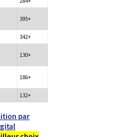
284+
395+
342+
130+
186+
132+
ition par
gital
lleur choix