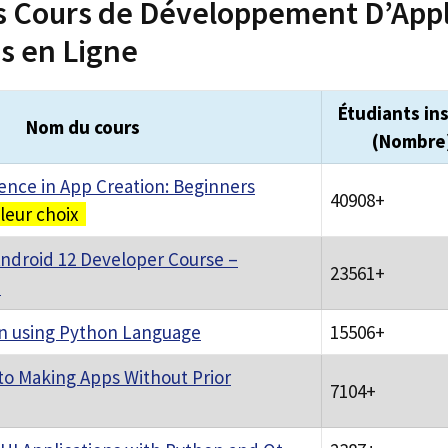
rs Cours de Développement D’Appl
s en Ligne
Étudiants ins
Nom du cours
(Nombre
ligence in App Creation: Beginners
40908+
leur choix
ndroid 12 Developer Course –
23561+
d
on using Python Language
15506+
 to Making Apps Without Prior
7104+