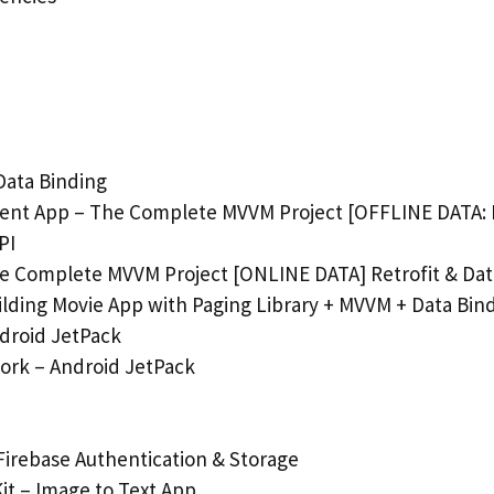
Data Binding
nt App – The Complete MVVM Project [OFFLINE DATA: 
PI
e Complete MVVM Project [ONLINE DATA] Retrofit & Dat
ilding Movie App with Paging Library + MVVM + Data Bin
droid JetPack
ork – Android JetPack
Firebase Authentication & Storage
it – Image to Text App