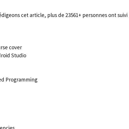
édigeons cet article, plus de 23561+ personnes ont suivi 
rse cover
droid Studio
ted Programming
encies