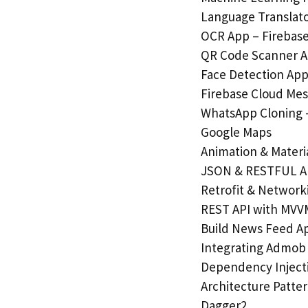
Language Translato
OCR App – Firebase
QR Code Scanner Ap
Face Detection App
Firebase Cloud Me
WhatsApp Cloning –
Google Maps
Animation & Materi
JSON & RESTFUL A
Retrofit & Network
REST API with MVVM
Build News Feed Ap
Integrating Admob
Dependency Injecti
Architecture Patt
Dagger2