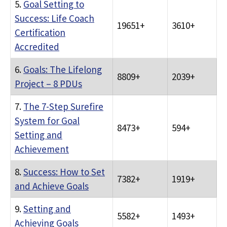
5.
Goal Setting to
Success: Life Coach
19651+
3610+
Certification
Accredited
6.
Goals: The Lifelong
8809+
2039+
Project – 8 PDUs
7.
The 7-Step Surefire
System for Goal
8473+
594+
Setting and
Achievement
8.
Success: How to Set
7382+
1919+
and Achieve Goals
9.
Setting and
5582+
1493+
Achieving Goals