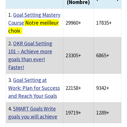
(Nombre)
1.
Goal Setting Mastery
Course
Notre meilleur
29960+
17835+
choix
2.
OKR Goal Setting
101 – Achieve more
23305+
6865+
goals than ever!
Faster!
3.
Goal Setting at
Work: Plan for Success
22158+
9342+
and Reach Your Goals
4.
SMART Goals Write
19719+
1289+
goals you will achieve