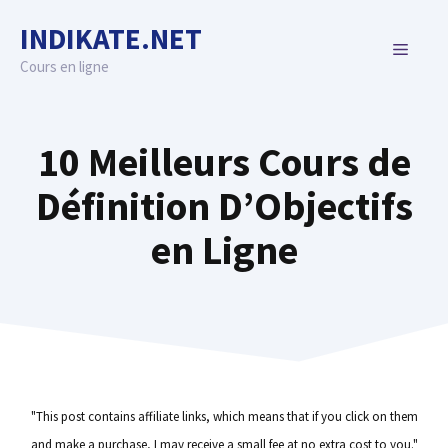
Skip
INDIKATE.NET
to
MENU
content
Cours en ligne
10 Meilleurs Cours de
Définition D’Objectifs
en Ligne
"This post contains affiliate links, which means that if you click on them
and make a purchase, I may receive a small fee at no extra cost to you."