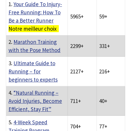
1.
Your Guide To Injury-
Free Running: How To
5965+
59+
Be a Better Runner
Notre meilleur choix
2.
Marathon Training
2299+
331+
with the Pose Method
3.
Ultimate Guide to
Running – for
2127+
216+
beginners to experts
4.
“Natural Running –
Avoid Injuries, Become
711+
40+
Efficient, Stay Fit”
5.
4-Week Speed
704+
77+
Training Program