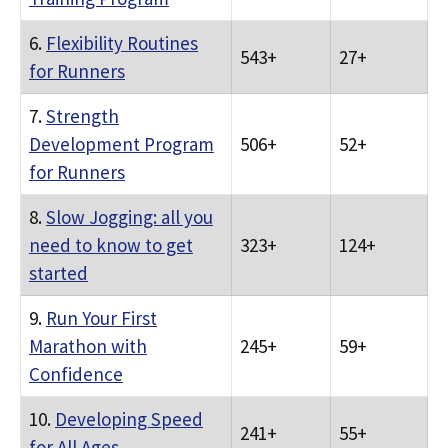
6.
Flexibility Routines
543+
27+
for Runners
7.
Strength
Development Program
506+
52+
for Runners
8.
Slow Jogging: all you
need to know to get
323+
124+
started
9.
Run Your First
Marathon with
245+
59+
Confidence
10.
Developing Speed
241+
55+
for All Ages