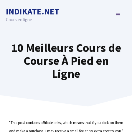
Skip
INDIKATE.NET
to
MENU
content
Cours en ligne
10 Meilleurs Cours de
Course À Pied en
Ligne
"This post contains affiliate links, which means that if you click on them
and make a purchase, I may receive a small fee at no extra cost to you."