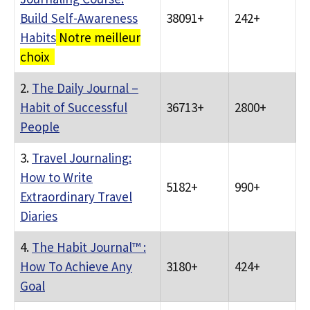
Build Self-Awareness
38091+
242+
Habits
Notre meilleur
choix
2.
The Daily Journal –
Habit of Successful
36713+
2800+
People
3.
Travel Journaling:
How to Write
5182+
990+
Extraordinary Travel
Diaries
4.
The Habit Journal™ :
How To Achieve Any
3180+
424+
Goal