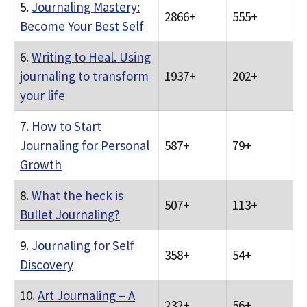
5.
Journaling Mastery:
2866+
555+
Become Your Best Self
6.
Writing to Heal. Using
journaling to transform
1937+
202+
your life
7.
How to Start
Journaling for Personal
587+
79+
Growth
8.
What the heck is
507+
113+
Bullet Journaling?
9.
Journaling for Self
358+
54+
Discovery
10.
Art Journaling – A
232+
56+