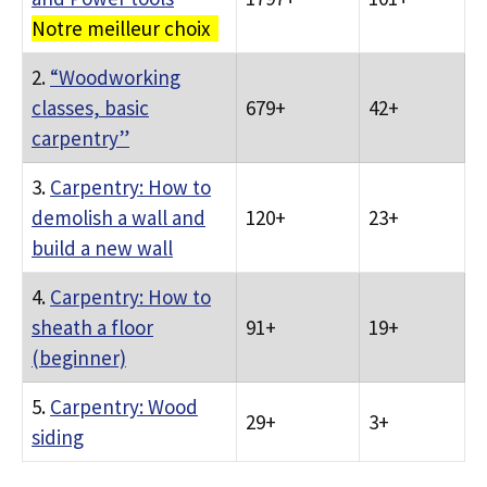
Notre meilleur choix
2.
“Woodworking
classes, basic
679+
42+
carpentry”
3.
Carpentry: How to
demolish a wall and
120+
23+
build a new wall
4.
Carpentry: How to
sheath a floor
91+
19+
(beginner)
5.
Carpentry: Wood
29+
3+
siding