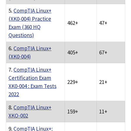
5.
CompTIA Linux+
(XK0-004) Practice
462+
47+
Exam (360 HQ
Questions)
6.
CompTIA Linux+
405+
67+
(XK0-004)
7.
CompTIA Linux+
Certification Exam
229+
21+
XK0-004 : Exam Tests
2022
8.
CompTIA Linux+
159+
11+
XKO-002
9.
CompTIA Linux+: