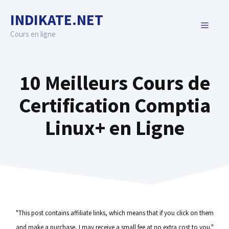
Skip
INDIKATE.NET
to
MENU
content
Cours en ligne
10 Meilleurs Cours de
Certification Comptia
Linux+ en Ligne
"This post contains affiliate links, which means that if you click on them
and make a purchase, I may receive a small fee at no extra cost to you."