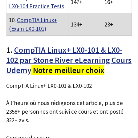
147+
16+
LX0-104 Practice Tests
10.
CompTIA Linux+
134+
23+
(Exam LX0-101)
1.
CompTIA Linux+ LX0-101 & LX0-
102 par Stone River eLearning Cours
Udemy
Notre meilleur choix
CompTIA Linux+ LX0-101 & LX0-102
À l’heure où nous rédigeons cet article, plus de
2358+ personnes ont suivi ce cours et ont posté
322+ avis.
Contenu du cours