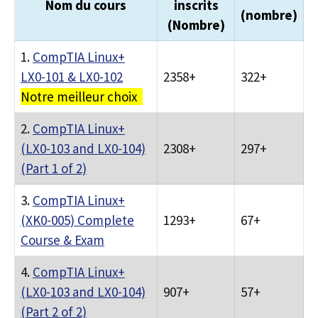
Nom du cours
inscrits
(nombre)
(Nombre)
1.
CompTIA Linux+
LX0-101 & LX0-102
2358+
322+
Notre meilleur choix
2.
CompTIA Linux+
(LX0-103 and LX0-104)
2308+
297+
(Part 1 of 2)
3.
CompTIA Linux+
(XK0-005) Complete
1293+
67+
Course & Exam
4.
CompTIA Linux+
(LX0-103 and LX0-104)
907+
57+
(Part 2 of 2)