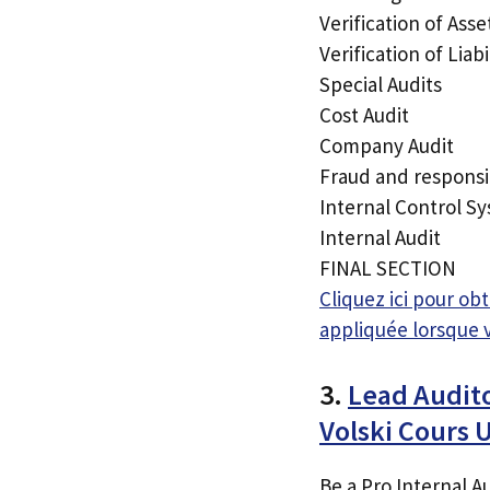
Verification of Asse
Verification of Liabi
Special Audits
Cost Audit
Company Audit
Fraud and responsib
Internal Control S
Internal Audit
FINAL SECTION
Cliquez ici pour o
appliquée lorsque 
3.
Lead Audito
Volski Cours
Be a Pro Internal A