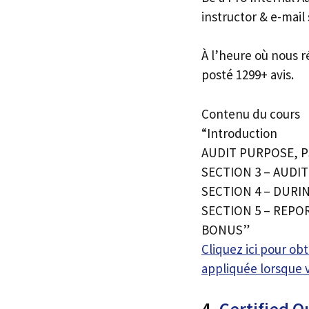
instructor & e-mail
À l’heure où nous r
posté 1299+ avis.
Contenu du cours
“Introduction
AUDIT PURPOSE, 
SECTION 3 – AUDI
SECTION 4 – DURI
SECTION 5 – REPO
BONUS”
Cliquez ici pour o
appliquée lorsque 
4.
Certified Q