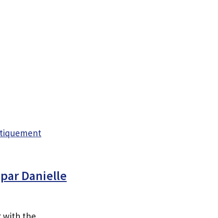
atiquement
 par Danielle
g with the