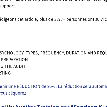
 support.
édigeons cet article, plus de 3877+ personnes ont suivi c
PSYCHOLOGY, TYPES, FREQUENCY, DURATION AND REQ
T PREPARATION
NG THE AUDIT
RTING
btenir une RÉDUCTION de 95%, La réduction sera autom
vous cliquerez
uality Auditor Training par “Sandeep Kum