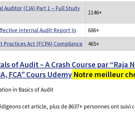
l Auditor (CIA) Part 1 – Full Study
1146+
ffective Internal Audit Report In
686+
t Practices Act (FCPA) Compliance
465+
s of Audit – A Crash Course par “Raja N
A, FCA” Cours Udemy
Notre meilleur ch
ion in Basics of Audit
édigeons cet article, plus de 8637+ personnes ont suivi c