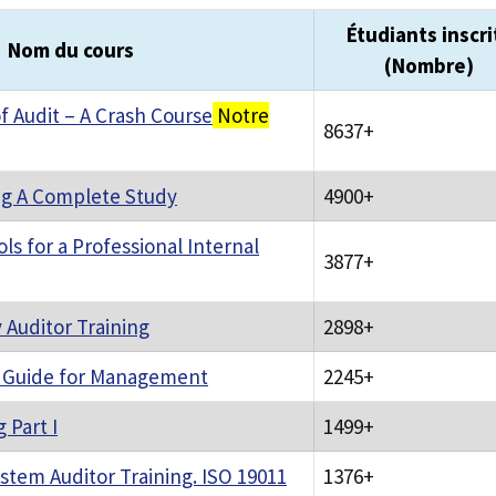
Étudiants inscri
Nom du cours
(Nombre)
 Audit – A Crash Course
Notre
8637+
ing A Complete Study
4900+
ls for a Professional Internal
3877+
y Auditor Training
2898+
 a Guide for Management
2245+
 Part I
1499+
em Auditor Training. ISO 19011
1376+