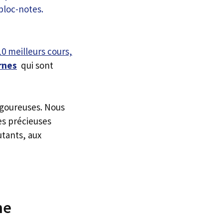
10 meilleurs cours,
rnes
qui sont
igoureuses. Nous
es précieuses
utants, aux
ne