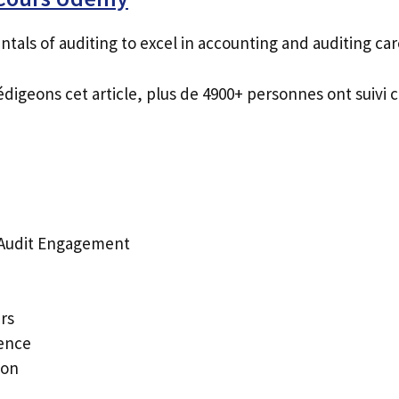
als of auditing to excel in accounting and auditing ca
édigeons cet article, plus de 4900+ personnes ont suivi c
 Audit Engagement
rs
ence
ion