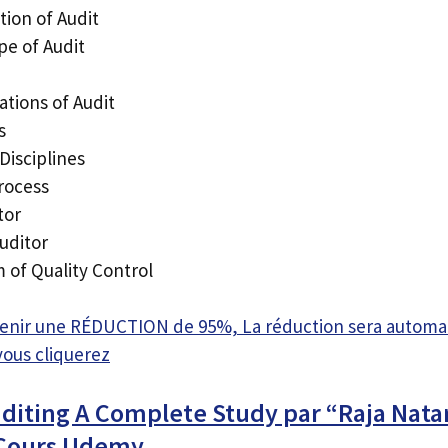
tion of Audit
pe of Audit
ations of Audit
s
Disciplines
rocess
tor
uditor
 of Quality Control
btenir une RÉDUCTION de 95%, La réduction sera autom
vous cliquerez
uditing A Complete Study par “Raja Nata
 Cours Udemy