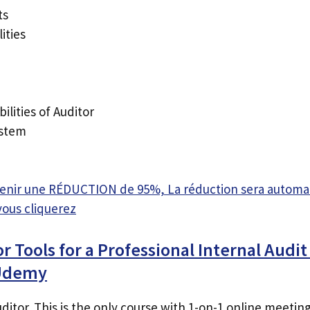
ts
lities
ilities of Auditor
ystem
btenir une RÉDUCTION de 95%, La réduction sera autom
vous cliquerez
r Tools for a Professional Internal Audit
 Udemy
uditor. This is the only course with 1-on-1 online meetin