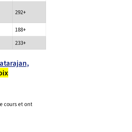
292+
188+
233+
atarajan,
oix
e cours et ont