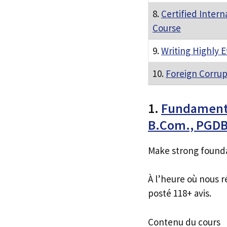
8.
Certified Interna
Course
9.
Writing Highly E
10.
Foreign Corrup
1.
Fundamental
B.Com., PGDB
Make strong foundat
À l’heure où nous r
posté 118+ avis.
Contenu du cours