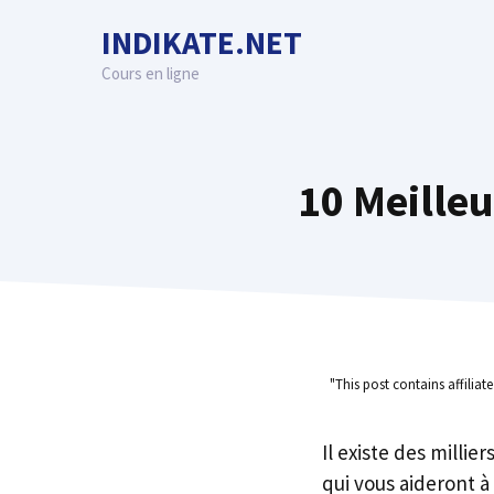
Skip
INDIKATE.NET
to
content
Cours en ligne
10 Meilleu
"This post contains affiliat
Il existe des millie
qui vous aideront à