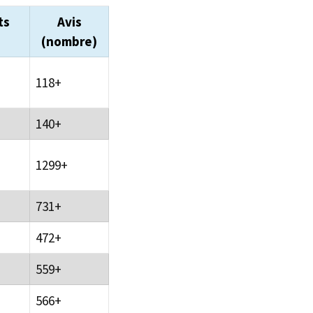
ts
Avis
(nombre)
118+
140+
1299+
731+
472+
559+
566+