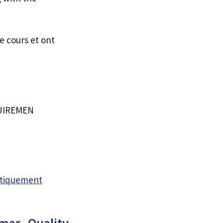
e cours et ont
UIREMEN
atiquement
ar, ­ Quality