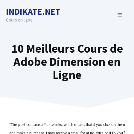
Skip
INDIKATE.NET
to
MENU
content
Cours en ligne
10 Meilleurs Cours de
Adobe Dimension en
Ligne
"This post contains affiliate links, which means that if you click on them
and make a purchase, I may receive a small fee at no extra cost to you."